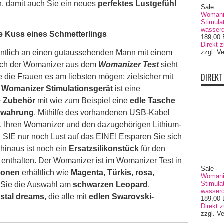
n, damit auch Sie ein neues
perfektes Lustgefühl
Sale
Womaniz
Stimulat
wasserd
e Kuss eines Schmetterlings
189,00
Direkt 
gentlich an einen gutaussehenden Mann mit einem
zzgl. V
uch der Womanizer aus dem
Womanizer Test
sieht
DIREKT
 die Frauen es am liebsten mögen; zielsicher mit
s
Womanizer Stimulationsgerät
ist eine
 Zubehör
mit wie zum Beispiel eine
edle Tasche
ewahrung
. Mithilfe des vorhandenen USB-Kabel
, Ihren Womanizer und den dazugehörigen Lithium-
SIE nur noch Lust auf das EINE! Ersparen Sie sich
 hinaus ist noch ein
Ersatzsilikonstück
für den
enthalten. Der Womanizer ist im Womanizer Test in
Sale
ionen
erhältlich wie
Magenta
,
Türkis
,
rosa
,
Womaniz
Stimulat
 Sie die Auswahl am
schwarzen Leopard
,
wasserd
stal dreams
, die alle mit
edlen Swarovski-
189,00
Direkt 
zzgl. V