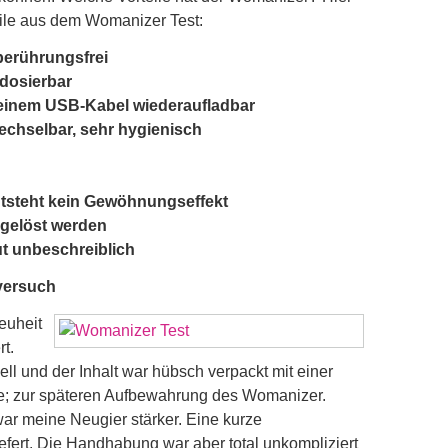
eile aus dem Womanizer Test:
 berührungsfrei
 dosierbar
t einem USB-Kabel wiederaufladbar
echselbar, sehr hygienisch
ntsteht kein Gewöhnungseffekt
sgelöst werden
t unbeschreiblich
versuch
euheit
t.
l und der Inhalt war hübsch verpackt mit einer
e; zur späteren Aufbewahrung des Womanizer.
war meine Neugier stärker. Eine kurze
fert. Die Handhabung war aber total unkompliziert