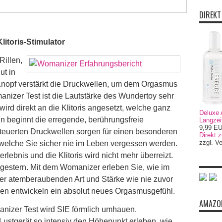
DIREKT
litoris-Stimulator
Rillen,
ut in
Knopf verstärkt die Druckwellen, um dem Orgasmus
anizer Test ist die Lautstärke des Wundertoy sehr
d direkt an die Klitoris angesetzt, welche ganz
Deluxe 
 beginnt die erregende, berührungsfreie
Langzei
9,99 E
teuerten Druckwellen sorgen für einen besonderen
Direkt 
zzgl. V
elche Sie sicher nie im Leben vergessen werden.
lebnis und die Klitoris wird nicht mehr überreizt.
estern. Mit dem Womanizer erleben Sie, wie im
r atemberaubenden Art und Stärke wie nie zuvor
uen entwickeln ein absolut neues Orgasmusgefühl.
AMAZON
manizer Test wird SIE förmlich umhauen.
Lustgerät so intensiv den Höhepunkt erleben, wie