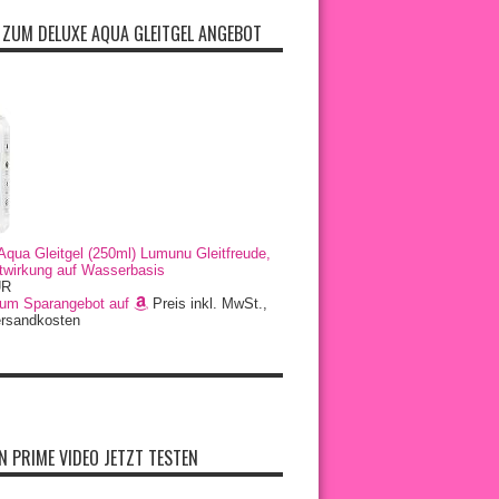
 ZUM DELUXE AQUA GLEITGEL ANGEBOT
Aqua Gleitgel (250ml) Lumunu Gleitfreude,
twirkung auf Wasserbasis
UR
zum Sparangebot auf
Preis inkl. MwSt.,
ersandkosten
 PRIME VIDEO JETZT TESTEN