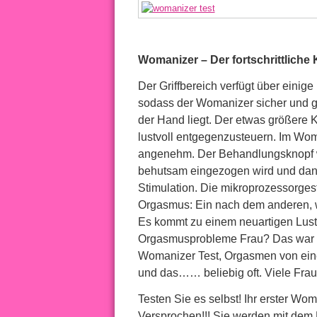
Womanizer – Der fortschrittliche K
Der Griffbereich verfügt über einige 
sodass der Womanizer sicher und g
der Hand liegt. Der etwas größere 
lustvoll entgegenzusteuern. Im Wom
angenehm. Der Behandlungsknopf wir
behutsam eingezogen wird und dann
Stimulation. Die mikroprozessorges
Orgasmus: Ein nach dem anderen, w
Es kommt zu einem neuartigen Luster
Orgasmusprobleme Frau? Das war g
Womanizer Test, Orgasmen von eine
und das…… beliebig oft. Viele Fra
Testen Sie es selbst! Ihr erster Wo
Versprochen!!! Sie werden mit dem 