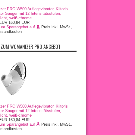
er PRO W500 Auflegevibrator, Klitoris
or Sauger mit 12 Intensitätsstufen,
icht, weiß-chrome
 EUR
160,84 EUR
zum Sparangebot auf
Preis inkl. MwSt.,
ersandkosten
 ZUM WOMANIZER PRO ANGEBOT
er PRO W500 Auflegevibrator, Klitoris
or Sauger mit 12 Intensitätsstufen,
icht, weiß-chrome
 EUR
160,84 EUR
zum Sparangebot auf
Preis inkl. MwSt.,
ersandkosten