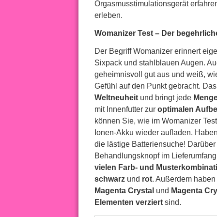
Orgasmusstimulationsgerät erfahre
erleben.
Womanizer Test – Der begehrlich
Der Begriff Womanizer erinnert ei
Sixpack und stahlblauen Augen. A
geheimnisvoll gut aus und weiß, wie
Gefühl auf den Punkt gebracht. Da
Weltneuheit
und bringt jede
Menge
mit Innenfutter zur
optimalen Aufb
können Sie, wie im Womanizer Test
Ionen-Akku wieder aufladen. Haben 
die lästige Batteriensuche! Darüber
Behandlungsknopf im Lieferumfang 
vielen Farb- und Musterkombinat
schwarz
und
rot
. Außerdem haben
Magenta Crystal
und
Magenta Cry
Elementen
verziert
sind.