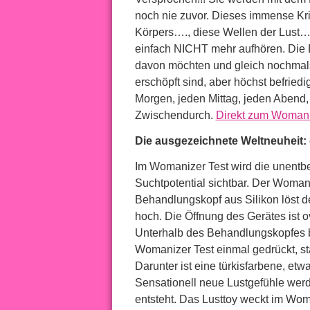
noch nie zuvor. Dieses immense Kri
Körpers…., diese Wellen der Lust….
einfach NICHT mehr aufhören. Die 
davon möchten und gleich nochmals
erschöpft sind, aber höchst befried
Morgen, jeden Mittag, jeden Abend,
Zwischendurch.
Direkt zum Womani
Die ausgezeichnete Weltneuheit:
Im Womanizer Test wird die unentbe
Suchtpotential sichtbar. Der Woman
Behandlungskopf aus Silikon löst de
hoch. Die Öffnung des Gerätes ist o
Unterhalb des Behandlungskopfes be
Womanizer Test einmal gedrückt, st
Darunter ist eine türkisfarbene, etw
Sensationell neue Lustgefühle werd
entsteht. Das Lusttoy weckt im Wo