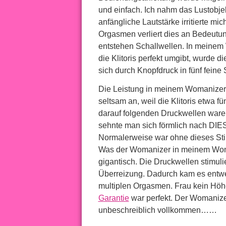
und einfach. Ich nahm das Lustobjek
anfängliche Lautstärke irritierte m
Orgasmen verliert dies an Bedeutun
entstehen Schallwellen. In meinem 
die Klitoris perfekt umgibt, wurde di
sich durch Knopfdruck in fünf feine 
Die Leistung in meinem Womanizer T
seltsam an, weil die Klitoris etwa 
darauf folgenden Druckwellen ware
sehnte man sich förmlich nach DIES
Normalerweise war ohne dieses Stim
Was der Womanizer in meinem Woma
gigantisch. Die Druckwellen stimulie
Überreizung. Dadurch kam es entwe
multiplen Orgasmen. Frau kein Höhe
Garantie
war perfekt. Der Womanizer
unbeschreiblich vollkommen……